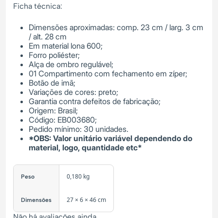
Ficha técnica:
Dimensões aproximadas: comp. 23 cm / larg. 3 cm
/ alt. 28 cm
Em material lona 600;
Forro poliéster;
Alça de ombro regulável;
01 Compartimento com fechamento em zíper;
Botão de imã;
Variações de cores: preto;
Garantia contra defeitos de fabricação;
Origem: Brasil;
Código: EB003680;
Pedido mínimo: 30 unidades.
*OBS: Valor unitário variável dependendo do
material, logo, quantidade etc*
0,180 kg
Peso
27 × 6 × 46 cm
Dimensões
Não há avaliações ainda.