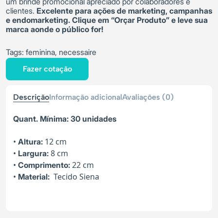
um brinde promocional apreciado por colaboradores e
clientes.
Excelente para ações de marketing, campanhas
e endomarketing. Clique em “Orçar Produto” e leve sua
marca aonde o público for!
Tags:
feminina
,
necessaire
Fazer cotação
Descrição
Informação adicional
Avaliações (0)
Quant. Mínima: 30 unidades
•
12 cm
Altura:
•
8 cm
Largura:
•
22 cm
Comprimento:
•
Tecido Siena
Material: